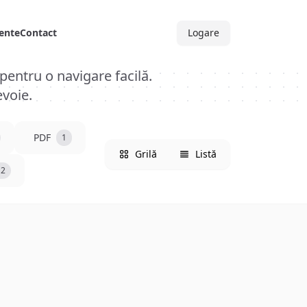
ente
Contact
Logare
entru o navigare facilă.
evoie.
PDF
1
Grilă
Listă
12