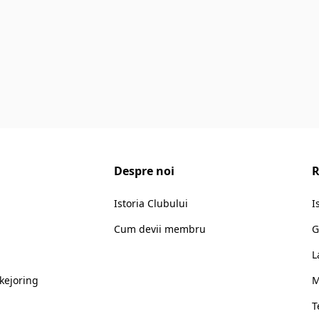
Despre noi
R
Istoria Clubului
I
Cum devii membru
G
L
kejoring
M
T