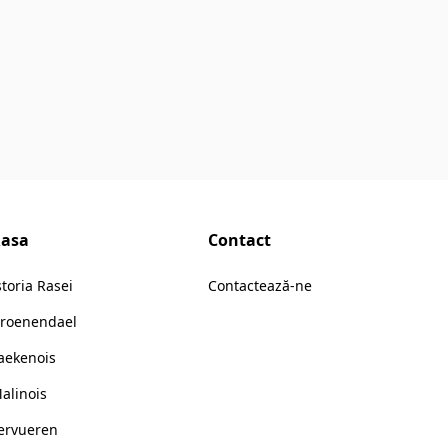
asa
Contact
storia Rasei
Contactează-ne
roenendael
aekenois
alinois
ervueren