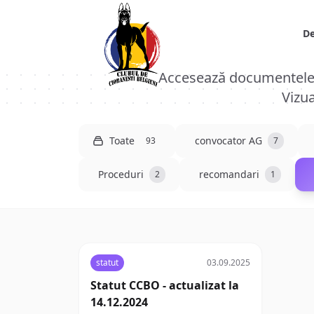
De
Accesează documentele i
Vizua
Toate
convocator AG
93
7
Proceduri
recomandari
2
1
statut
03.09.2025
Statut CCBO - actualizat la
14.12.2024