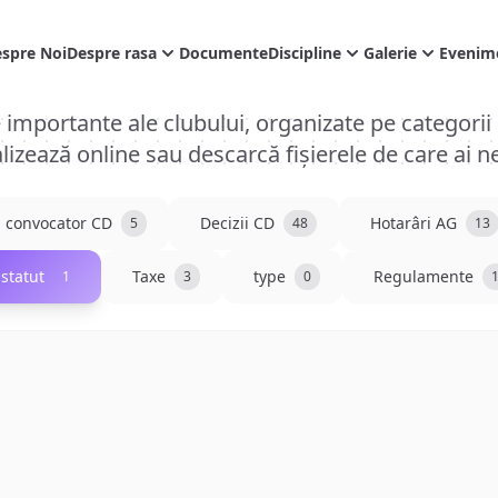
spre Noi
Despre rasa
Documente
Discipline
Galerie
Evenim
mportante ale clubului, organizate pe categorii p
lizează online sau descarcă fișierele de care ai n
convocator CD
Decizii CD
Hotarâri AG
5
48
13
statut
Taxe
type
Regulamente
1
3
0