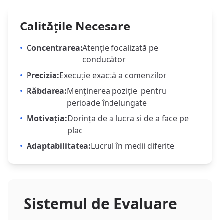
Calitățile Necesare
•
Concentrarea:
Atenție focalizată pe
conducător
•
Precizia:
Execuție exactă a comenzilor
•
Răbdarea:
Menținerea poziției pentru
perioade îndelungate
•
Motivația:
Dorința de a lucra și de a face pe
plac
•
Adaptabilitatea:
Lucrul în medii diferite
Sistemul de Evaluare