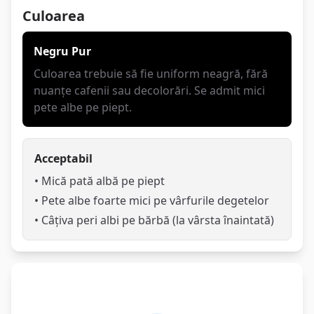
Culoarea
Negru Pur
Culoarea trebuie să fie uniform neagră, fără
nuanțe cafenii sau decolorări. Se admit mici
pete albe pe piept.
Acceptabil
• Mică pată albă pe piept
• Pete albe foarte mici pe vârfurile degetelor
• Câțiva peri albi pe bărbă (la vârsta înaintată)
Temperament și Caracter