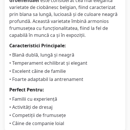
Groenendael
este considerat cea mai elegantă
varietate de ciobănesc belgian, fiind caracterizat
prin blana sa lungă, lucioasă și de culoare neagră
profundă. Această varietate îmbină armonios
frumusețea cu funcționalitatea, fiind la fel de
capabilă în muncă ca și în expoziții.
Caracteristici Principale:
• Blană dublă, lungă și neagră
• Temperament echilibrat și elegant
• Excelent câine de familie
• Foarte adaptabil la antrenament
Perfect Pentru:
• Familii cu experiență
• Activități de dresaj
• Competiții de frumusețe
• Câine de companie loial