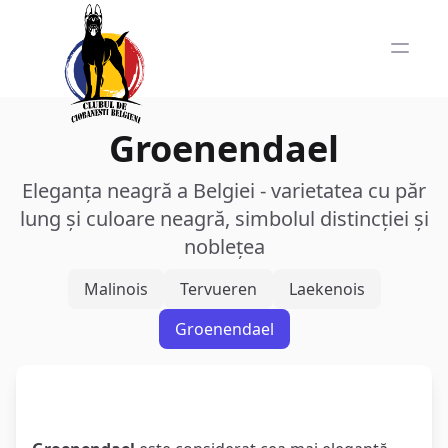
Groenendael
Eleganța neagră a Belgiei - varietatea cu păr
lung și culoare neagră, simbolul distincției și
noblețea
Malinois
Tervueren
Laekenois
Groenendael
Eleganța în Stare Pură