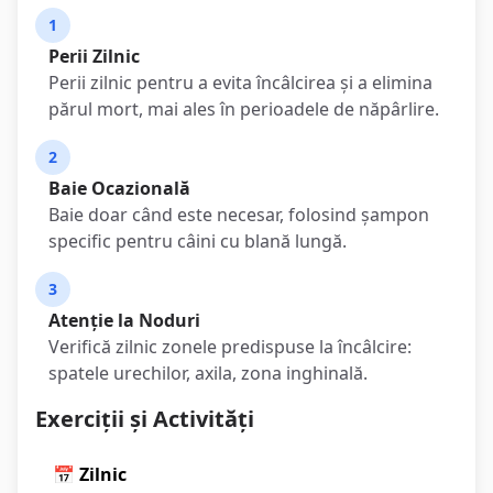
1
Perii Zilnic
Perii zilnic pentru a evita încâlcirea și a elimina
părul mort, mai ales în perioadele de năpârlire.
2
Baie Ocazională
Baie doar când este necesar, folosind șampon
specific pentru câini cu blană lungă.
3
Atenție la Noduri
Verifică zilnic zonele predispuse la încâlcire:
spatele urechilor, axila, zona inghinală.
Exerciții și Activități
📅 Zilnic