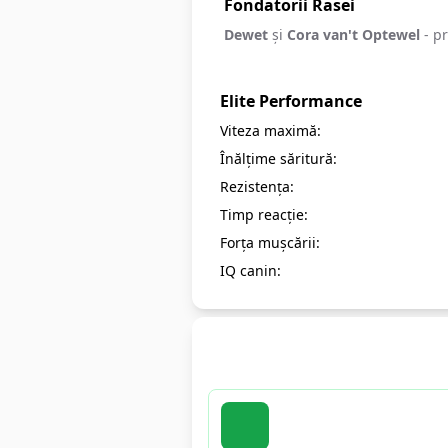
Fondatorii Rasei
Dewet
și
Cora van't Optewel
- pr
Elite Performance
Viteza maximă:
Înălțime săritură:
Rezistența:
Timp reacție:
Forța mușcării:
IQ canin:
Servicii de Elită Mon