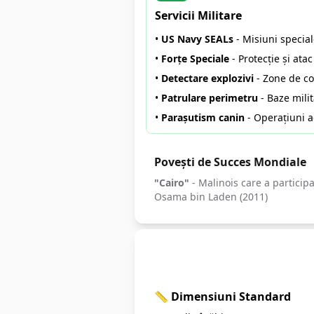
Servicii Militare
•
US Navy SEALs
- Misiuni specia
•
Forțe Speciale
- Protecție și atac
•
Detectare explozivi
- Zone de con
•
Patrulare perimetru
- Baze mili
•
Parașutism canin
- Operațiuni a
Povești de Succes Mondiale
"Cairo"
- Malinois care a participa
Osama bin Laden (2011)
Standardul Perfect 
📏 Dimensiuni Standard