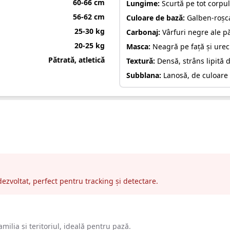
60-66 cm
Lungime:
Scurtă pe tot corpul
56-62 cm
Culoare de bază:
Galben-roșca
25-30 kg
Carbonaj:
Vârfuri negre ale p
20-25 kg
Masca:
Neagră pe față și urec
Pătrată, atletică
Textură:
Densă, strâns lipită 
Subblana:
Lanosă, de culoare
ezvoltat, perfect pentru tracking și detectare.
milia și teritoriul, ideală pentru pază.