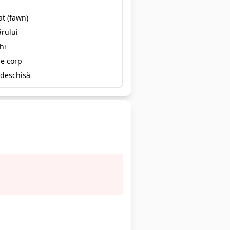
t (fawn)
ărului
hi
de corp
 deschisă