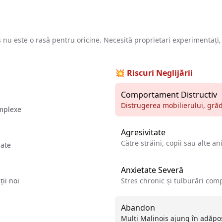
nui Malinois
 nu este o rasă pentru oricine. Necesită proprietari experimentați,
💥 Riscuri Neglijării
Comportament Distructiv
Distrugerea mobilierului, grăd
omplexe
Agresivitate
Către străini, copii sau alte a
iate
Anxietate Severă
ii noi
Stres chronic și tulburări co
Abandon
Mulți Malinois ajung în adăpo