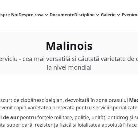
spre Noi
Despre rasa
Documente
Discipline
Galerie
Evenim
Malinois
serviciu - cea mai versatilă și căutată varietate d
la nivel mondial
 scurt de ciobănesc belgian, dezvoltată în zona orașului
Mec
devenit rapid varietatea preferată pentru servicii specializate
l de aur
pentru forțele militare, poliție, unități antidrog și s
a superioară, rezistența fizică și loialitatea absolută îl face