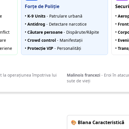
Forțe de Poliție
Securi
le
•
K-9 Units
- Patrulare urbană
•
Aerop
•
Antidrog
- Detectare narcotice
•
Front
flict
•
Căutare persoane
- Dispărute/Răpite
•
Corpo
tare
•
Crowd control
- Manifestații
•
Even
eriene
•
Protecție VIP
- Personalități
•
Trans
t la operațiunea împotriva lui
Malinois francezi
- Eroi în atacu
sute de vieți
pentru Acțiune
🎨 Blana Caracteristică