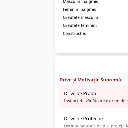
Masculin înălțime:
Feminin înălțime:
Greutate masculin:
Greutate feminin:
Construcție:
Mental de Campion
Drive și Motivație Supremă
Drive de Pradă
Instinct de vânătoare extrem de d
Drive de Protecție
Dorința naturală de a-și proteja fa