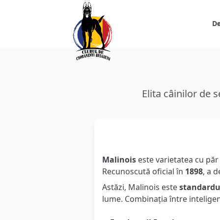
De
Elita câinilor de 
Puterea în Acțiune
Malinois
este varietatea cu păr
Recunoscută oficial în
1898
, a 
Astăzi, Malinois este
standardu
lume. Combinația între inteligenț