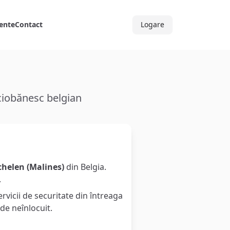
ente
Contact
Logare
e ciobănesc belgian
helen (Malines)
din Belgia.
.
ervicii de securitate din întreaga
 de neînlocuit.