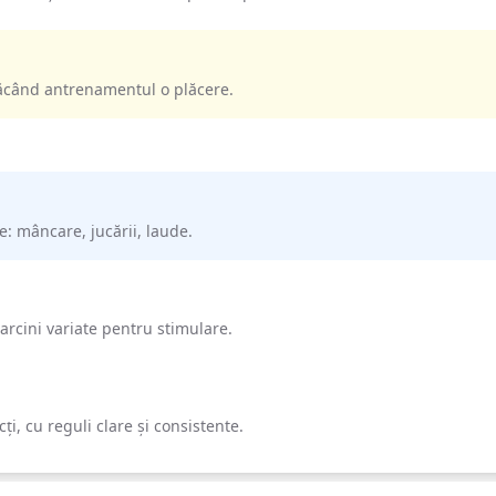
 făcând antrenamentul o plăcere.
 mâncare, jucării, laude.
arcini variate pentru stimulare.
ți, cu reguli clare și consistente.