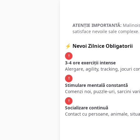
Responsabilitatea U
ATENȚIE IMPORTANTĂ:
Malinois
satisface nevoile sale complexe.
⚡ Nevoi Zilnice Obligatorii
!
3-4 ore exerciții intense
Alergare, agility, tracking, jocuri c
!
Stimulare mentală constantă
Comenzi noi, puzzle-uri, sarcini var
!
Socializare continuă
Contact cu persoane, animale, situaț