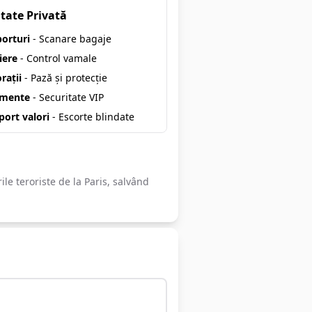
tate Privată
orturi
- Scanare bagaje
iere
- Control vamale
rații
- Pază și protecție
imente
- Securitate VIP
port valori
- Escorte blindate
rile teroriste de la Paris, salvând